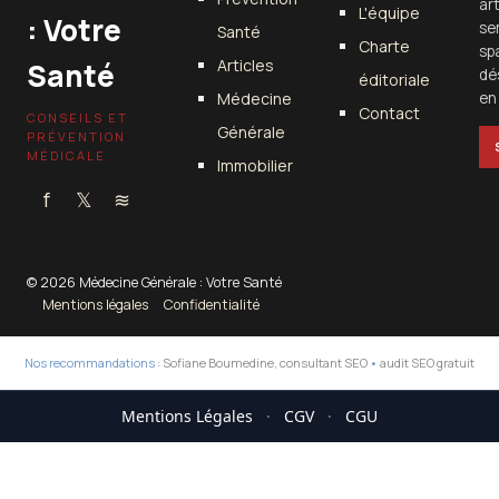
ar
L'équipe
: Votre
se
Santé
Charte
sp
Articles
Santé
dé
éditoriale
Médecine
en 
Contact
CONSEILS ET
Générale
PRÉVENTION
MÉDICALE
Immobilier
f
𝕏
≋
© 2026 Médecine Générale : Votre Santé
Mentions légales
Confidentialité
Nos recommandations :
Sofiane Boumedine, consultant SEO
•
audit SEO gratuit
Mentions Légales
·
CGV
·
CGU