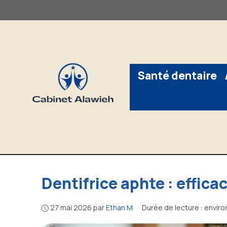
Aller
au
contenu
Santé dentaire
Dentifrice aphte : effic
27 mai 2026
par
Ethan M.
·
Durée de lecture : enviro