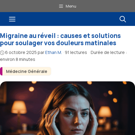
Aller
Menu
au
Menu
contenu
Migraine au réveil : causes et solutions
pour soulager vos douleurs matinales
6 octobre 2025
par
Ethan M.
·
91 lectures
·
Durée de lecture :
environ 8 minutes
Médecine Générale