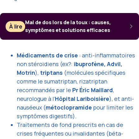
Mal de dos lors de la toux : causes,
À lire
symptômes et solutions efficaces
Médicaments de crise
: anti-inflammatoires
non stéroïdiens (ex?:
ibuprofène, Advil,
Motrin
),
triptans
(molécules spécifiques
comme le sumatriptan, rizatriptan
recommandés par le
Pr Éric Maillard
,
neurologue à l’
Hôpital Lariboisière
), et anti-
nauséeux (
métoclopramide
pour limiter les
symptômes digestifs).
Traitements de fond prescrits en cas de
crises fréquentes ou invalidantes (béta-