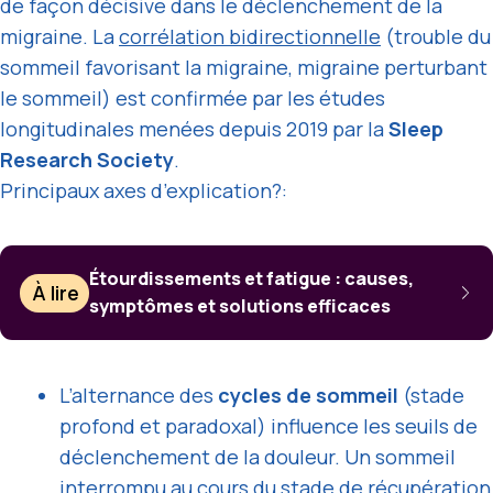
de façon décisive dans le déclenchement de la
migraine. La
corrélation bidirectionnelle
(trouble du
sommeil favorisant la migraine, migraine perturbant
le sommeil) est confirmée par les études
longitudinales menées depuis 2019 par la
Sleep
Research Society
.
Principaux axes d’explication?:
Étourdissements et fatigue : causes,
À lire
symptômes et solutions efficaces
L’alternance des
cycles de sommeil
(stade
profond et paradoxal) influence les seuils de
déclenchement de la douleur. Un sommeil
interrompu au cours du stade de récupération