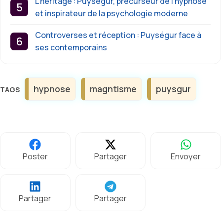
L’héritage : Puységur, précurseur de l’hypnose
et inspirateur de la psychologie moderne
Controverses et réception : Puységur face à
ses contemporains
Étiquettes
hypnose
magntisme
puysgur
Poster
Partager
Envoyer
Partager
Partager