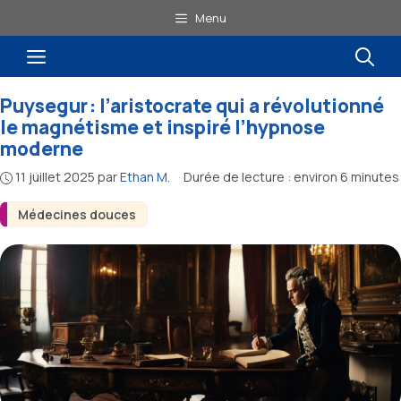
Aller
Menu
au
Menu
contenu
Puysegur : l’aristocrate qui a révolutionné
le magnétisme et inspiré l’hypnose
moderne
11 juillet 2025
par
Ethan M.
·
Durée de lecture : environ 6 minutes
Médecines douces