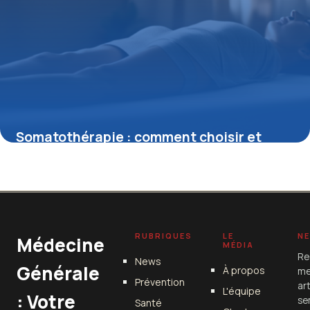
Somatothérapie : comment choisir et
réussir sa formation professionnelle
11 juillet 2025
RUBRIQUES
LE
N
Médecine
MÉDIA
Re
News
Générale
À propos
me
Prévention
ar
L'équipe
: Votre
se
Santé