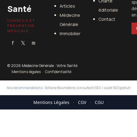
Charte
sp
Articles
Santé
dé
éditoriale
Médecine
en 
Contact
CONSEILS ET
Générale
PRÉVENTION
MÉDICALE
Immobilier
f
𝕏
≋
© 2026 Médecine Générale : Votre Santé
Mentions légales
Confidentialité
Nos recommandations :
Sofiane Boumedine, consultant SEO
•
audit SEO gratuit
Mentions Légales
·
CGV
·
CGU