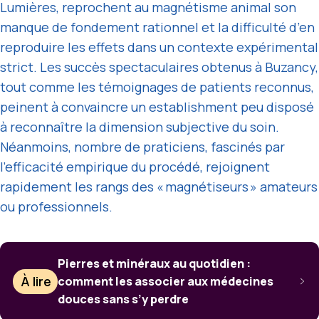
Lumières, reprochent au magnétisme animal son
manque de fondement rationnel et la difficulté d’en
reproduire les effets dans un contexte expérimental
strict. Les succès spectaculaires obtenus à Buzancy,
tout comme les témoignages de patients reconnus,
peinent à convaincre un establishment peu disposé
à reconnaître la dimension subjective du soin.
Néanmoins, nombre de praticiens, fascinés par
l’efficacité empirique du procédé, rejoignent
rapidement les rangs des « magnétiseurs » amateurs
ou professionnels.
Pierres et minéraux au quotidien :
À lire
comment les associer aux médecines
douces sans s’y perdre