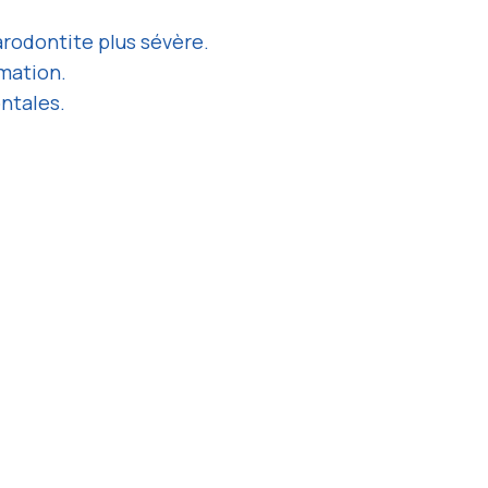
arodontite plus sévère.
mmation.
ntales.