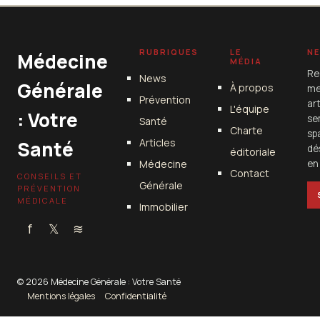
RUBRIQUES
LE
N
Médecine
MÉDIA
Re
News
Générale
À propos
me
Prévention
ar
L'équipe
: Votre
se
Santé
Charte
sp
Articles
Santé
dé
éditoriale
Médecine
en 
Contact
CONSEILS ET
Générale
PRÉVENTION
MÉDICALE
Immobilier
f
𝕏
≋
© 2026 Médecine Générale : Votre Santé
Mentions légales
Confidentialité