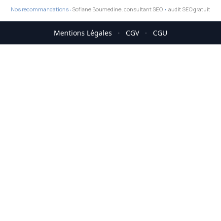
Nos recommandations :
Sofiane Boumedine, consultant SEO
•
audit SEO gratuit
Mentions Légales
·
CGV
·
CGU