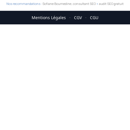
Nos recommandations :
Sofiane Boumedine, consultant SEO
•
audit SEO gratuit
Mentions Légales
·
CGV
·
CGU