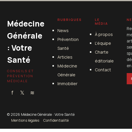
RUBRIQUES
LE
N
Médecine
MÉDIA
Re
News
Générale
À propos
me
Prévention
ar
L'équipe
: Votre
se
Santé
Charte
sp
Articles
Santé
dé
éditoriale
Médecine
en 
Contact
CONSEILS ET
Générale
PRÉVENTION
MÉDICALE
Immobilier
f
𝕏
≋
© 2026 Médecine Générale : Votre Santé
Mentions légales
Confidentialité