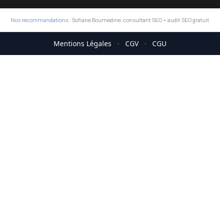
Nos recommandations :
Sofiane Boumedine, consultant SEO
•
audit SEO gratuit
Mentions Légales
·
CGV
·
CGU