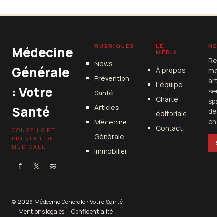
RUBRIQUES
LE
N
Médecine
MÉDIA
Re
News
Générale
À propos
me
Prévention
ar
L'équipe
: Votre
se
Santé
Charte
sp
Articles
Santé
dé
éditoriale
Médecine
en 
Contact
CONSEILS ET
Générale
PRÉVENTION
MÉDICALE
Immobilier
f
𝕏
≋
© 2026 Médecine Générale : Votre Santé
Mentions légales
Confidentialité